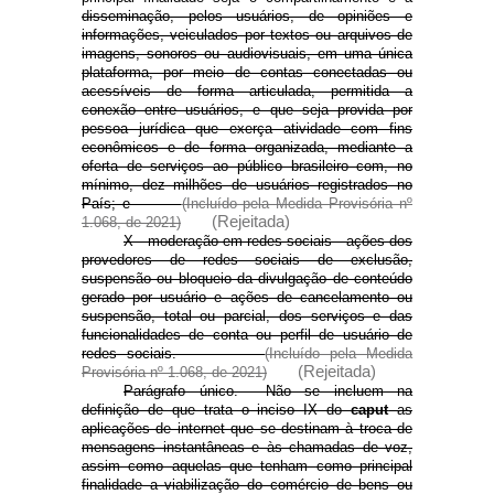
disseminação, pelos usuários, de opiniões e
informações, veiculados por textos ou arquivos de
imagens, sonoros ou audiovisuais, em uma única
plataforma, por meio de contas conectadas ou
acessíveis de forma articulada, permitida a
conexão entre usuários, e que seja provida por
pessoa jurídica que exerça atividade com fins
econômicos e de forma organizada, mediante a
oferta de serviços ao público brasileiro com, no
mínimo, dez milhões de usuários registrados no
País; e
(Incluído pela Medida Provisória nº
(Rejeitada)
1.068, de 2021)
X - moderação em redes sociais - ações dos
provedores de redes sociais de exclusão,
suspensão ou bloqueio da divulgação de conteúdo
gerado por usuário e ações de cancelamento ou
suspensão, total ou parcial, dos serviços e das
funcionalidades de conta ou perfil de usuário de
redes sociais.
(Incluído pela Medida
(Rejeitada)
Provisória nº 1.068, de 2021)
Parágrafo único. Não se incluem na
definição de que trata o inciso IX do
caput
as
aplicações de internet que se destinam à troca de
mensagens instantâneas e às chamadas de voz,
assim como aquelas que tenham como principal
finalidade a viabilização do comércio de bens ou