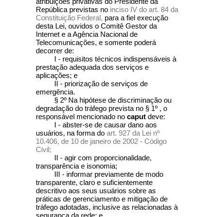
atribuições privativas do Presidente da
República previstas no
inciso IV do art. 84 da
Constituição Federal,
para a fiel execução
desta Lei, ouvidos o Comitê Gestor da
Internet e a Agência Nacional de
Telecomunicações, e somente poderá
decorrer de:
I - requisitos técnicos indispensáveis à
prestação adequada dos serviços e
aplicações; e
II - priorização de serviços de
emergência.
§ 2º Na hipótese de discriminação ou
degradação do tráfego prevista no § 1º , o
responsável mencionado no
caput
deve:
I - abster-se de causar dano aos
usuários, na forma do
art. 927 da Lei nº
10.406, de 10 de janeiro de 2002 - Código
Civil;
II - agir com proporcionalidade,
transparência e isonomia;
III - informar previamente de modo
transparente, claro e suficientemente
descritivo aos seus usuários sobre as
práticas de gerenciamento e mitigação de
tráfego adotadas, inclusive as relacionadas à
segurança da rede; e