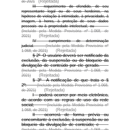
(Rejeitada)
de 2021
III - requerimento do ofendido, de seu
representante legal ou de seus herdeiros, na
hipótese de violação à intimidade, à privacidade, à
imagem, à honra, à proteção de seus dados
pessoais ou à propriedade intelectual; ou
(Incluído pela Medida Provisória nº 1.068, de
(Rejeitada)
2021)
IV - cumprimento de determinação
judicial.
(Incluído pela Medida Provisória nº
(Rejeitada)
1.068, de 2021)
§ 2º O usuário deverá ser notificado da
exclusão, da suspensão ou do bloqueio da
divulgação de conteúdo por ele gerado.
(Incluído pela Medida Provisória nº 1.068, de
(Rejeitada)
2021)
§ 3º A notificação de que trata o §
2º:
(Incluído pela Medida Provisória nº 1.068,
(Rejeitada)
de 2021)
I - poderá ocorrer por meio eletrônico,
de acordo com as regras de uso da rede
social;
(Incluído pela Medida Provisória nº
(Rejeitada)
1.068, de 2021)
II - ocorrerá de forma prévia ou
concomitante à exclusão, à suspensão ou ao
bloqueio da divulgação de conteúdo; e
(Incluído pela Medida Provisória nº 1.068, de