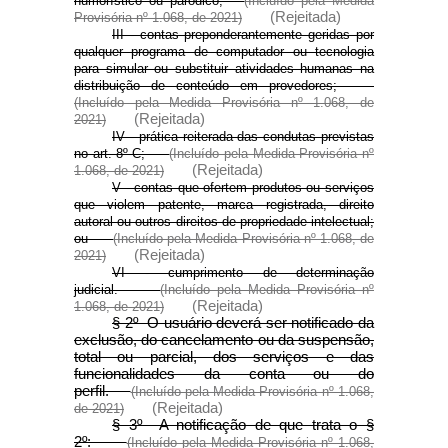
humorístico ou paródico;
(Incluído pela Medida
(Rejeitada)
Provisória nº 1.068, de 2021)
III - contas preponderantemente geridas por
qualquer programa de computador ou tecnologia
para simular ou substituir atividades humanas na
distribuição de conteúdo em provedores;
(Incluído pela Medida Provisória nº 1.068, de
(Rejeitada)
2021)
IV - prática reiterada das condutas previstas
no art. 8º-C;
(Incluído pela Medida Provisória nº
(Rejeitada)
1.068, de 2021)
V - contas que ofertem produtos ou serviços
que violem patente, marca registrada, direito
autoral ou outros direitos de propriedade intelectual;
ou
(Incluído pela Medida Provisória nº 1.068, de
(Rejeitada)
2021)
VI - cumprimento de determinação
judicial.
(Incluído pela Medida Provisória nº
(Rejeitada)
1.068, de 2021)
§ 2º O usuário deverá ser notificado da
exclusão, do cancelamento ou da suspensão,
total ou parcial, dos serviços e das
funcionalidades da conta ou do
perfil.
(Incluído pela Medida Provisória nº 1.068,
(Rejeitada)
de 2021)
§ 3º A notificação de que trata o §
2º:
(Incluído pela Medida Provisória nº 1.068,