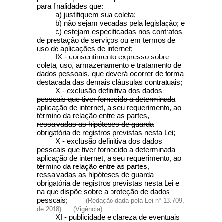
para finalidades que:
a) justifiquem sua coleta;
b) não sejam vedadas pela legislação; e
c) estejam especificadas nos contratos
de prestação de serviços ou em termos de
uso de aplicações de internet;
IX - consentimento expresso sobre
coleta, uso, armazenamento e tratamento de
dados pessoais, que deverá ocorrer de forma
destacada das demais cláusulas contratuais;
X - exclusão definitiva dos dados
pessoais que tiver fornecido a determinada
aplicação de internet, a seu requerimento, ao
término da relação entre as partes,
ressalvadas as hipóteses de guarda
obrigatória de registros previstas nesta Lei;
X - exclusão definitiva dos dados
pessoais que tiver fornecido a determinada
aplicação de internet, a seu requerimento, ao
término da relação entre as partes,
ressalvadas as hipóteses de guarda
obrigatória de registros previstas nesta Lei e
na que dispõe sobre a proteção de dados
pessoais;
(Redação dada pela Lei nº 13.709,
de 2018)
(Vigência)
XI - publicidade e clareza de eventuais