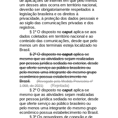
de aplicações de internet em que pelo menos
um desses atos ocorra em território nacional,
deverão ser obrigatoriamente respeitados a
legislação brasileira e os direitos à
privacidade, à proteção dos dados pessoais e
ao sigilo das comunicações privadas e dos
registros.
§ 1º O disposto no
caput
aplica-se aos
dados coletados em território nacional e ao
conteúdo das comunicações, desde que pelo
menos um dos terminais esteja localizado no
Brasil.
§ 2º O disposto no
caput
aplica-se
mesmo que as atividades sejam realizadas
por pessoa jurídica sediada no exterior, desde
que oferte serviço ao público brasileiro ou
pelo menos uma integrante do mesmo grupo
econômico possua estabelecimento no
Brasil.
(Revogado pela Medida Provisória nº
(Rejeitada)
1.068, de 2021)
§ 2º O disposto no
caput
aplica-se
mesmo que as atividades sejam realizadas
por pessoa jurídica sediada no exterior, desde
que oferte serviço ao público brasileiro ou
pelo menos uma integrante do mesmo grupo
econômico possua estabelecimento no Brasil.
§ 3º Os provedores de conexão e de