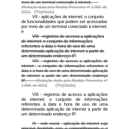
meio de um terminal conectado à internet;
(Redação dada pela Medida Provisória nº 1.068, de
(Rejeitada)
2021)
VII - aplicações de internet: o conjunto
de funcionalidades que podem ser acessadas
por meio de um terminal conectado à internet;
e
VIII - registros de acesso a aplicações
de internet: o conjunto de informações
referentes à data e hora de uso de uma
determinada aplicação de internet a partir de
um determinado endereço IP.
VIII - registros de acesso a aplicações de
internet - o conjunto de informações referentes à
data e à hora de uso de uma determinada aplicação
de internet a partir de um determinado endereço
IP;
(Redação dada pela Medida Provisória nº
(Rejeitada)
1.068, de 2021)
VIII - registros de acesso a aplicações
de internet: o conjunto de informações
referentes à data e hora de uso de uma
determinada aplicação de internet a partir de
um determinado endereço IP.
IX - rede social - aplicação de internet cuja
principal finalidade seja o compartilhamento e a