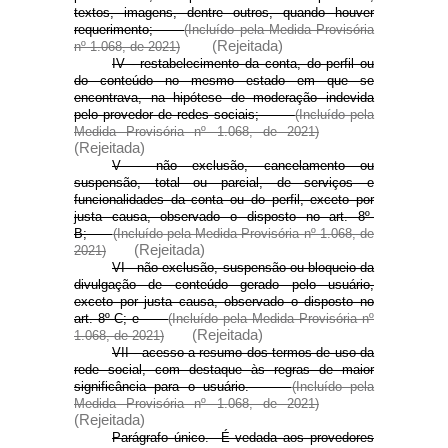
textos, imagens, dentre outros, quando houver
requerimento;
(Incluído pela Medida Provisória
(Rejeitada)
nº 1.068,
de 2021)
IV - restabelecimento da conta, do perfil ou
do conteúdo no mesmo estado em que se
encontrava, na hipótese de moderação indevida
pelo provedor de redes sociais;
(Incluído pela
Medida Provisória nº 1.068, de 2021)
(Rejeitada)
V - não exclusão, cancelamento ou
suspensão, total ou parcial, de serviços e
funcionalidades da conta ou do perfil, exceto por
justa causa, observado o disposto no art. 8º-
B;
(Incluído pela Medida Provisória nº 1.068, de
(Rejeitada)
2021)
VI - não exclusão, suspensão ou bloqueio da
divulgação de conteúdo gerado pelo usuário,
exceto por justa causa, observado o disposto no
art. 8º-C; e
(Incluído pela Medida Provisória nº
(Rejeitada)
1.068, de 2021)
VII - acesso a resumo dos termos de uso da
rede social, com destaque às regras de maior
significância para o usuário.
(Incluído pela
Medida Provisória nº 1.068, de 2021)
(Rejeitada)
Parágrafo único. É vedada aos provedores