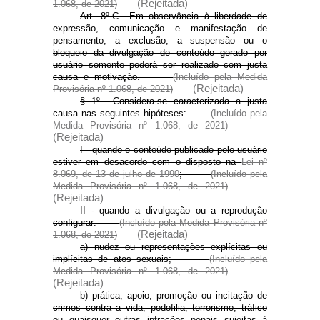
(Rejeitada)
1.068, de 2021)
Art. 8º-C Em observância à liberdade de
expressão, comunicação e manifestação de
pensamento, a exclusão, a suspensão ou o
bloqueio da divulgação de conteúdo gerado por
usuário somente poderá ser realizado com justa
causa e motivação.
(Incluído pela Medida
(Rejeitada)
Provisória nº 1.068, de 2021)
§ 1º Considera-se caracterizada a justa
causa nas seguintes hipóteses:
(Incluído pela
Medida Provisória nº 1.068, de 2021)
(Rejeitada)
I - quando o conteúdo publicado pelo usuário
estiver em desacordo com o disposto na
Lei nº
8.069, de 13 de julho de 1990
;
(Incluído pela
Medida Provisória nº 1.068, de 2021)
(Rejeitada)
II - quando a divulgação ou a reprodução
configurar:
(Incluído pela Medida Provisória nº
(Rejeitada)
1.068, de 2021)
a) nudez ou representações explícitas ou
implícitas de atos sexuais;
(Incluído pela
Medida Provisória nº 1.068, de 2021)
(Rejeitada)
b) prática, apoio, promoção ou incitação de
crimes contra a vida, pedofilia, terrorismo, tráfico
ou quaisquer outras infrações penais sujeitas à