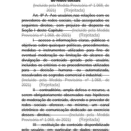
de redes sociais
(Incluído pela Medida Provisória nº 1.068, de
(Rejeitada)
2021)
Art. 8º-A Aos usuários,
nas relações com os
provedores de redes sociais, são assegurados os
seguintes direitos, sem prejuízo do disposto na
Seção I deste Capítulo:
(Incluído pela Medida
(Rejeitada)
Provisória nº 1.068, de 2021)
I - acesso a informações claras, públicas e
objetivas sobre quaisquer políticas, procedimentos,
medidas e instrumentos utilizados para fins de
eventual moderação ou limitação do alcance da
divulgação de conteúdo gerado pelo usuário,
incluídos os critérios e os procedimentos utilizados
para a decisão humana ou automatizada,
ressalvados os segredos comercial e industrial;
(Incluído pela Medida Provisória nº 1.068, de
(Rejeitada)
2021)
II - contraditório, ampla defesa e recurso, a
serem obrigatoriamente observados nas hipóteses
de moderação de conteúdo, devendo o provedor de
redes sociais oferecer, no mínimo, um canal
eletrônico de comunicação dedicado ao exercício
desses direitos;
(Incluído pela Medida
(Rejeitada)
Provisória nº 1.068, de 2021)
III - restituição do conteúdo disponibilizado
pelo usuário, em particular de dados pessoais,