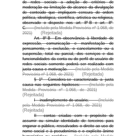
de redes sociais a adoção de critérios de
moderação ou limitação do alcance da divulgação
de conteúdo que impliquem censura de ordem
política, ideológica, científica, artística ou religiosa,
observado o disposto nos art. 8º-B e art. 8º-
C.
(Incluído pela Medida Provisória nº 1.068, de
(Rejeitada)
2021)
Art. 8º-B Em observância à liberdade de
expressão, comunicação e manifestação de
pensamento, a exclusão, o cancelamento ou a
suspensão, total ou parcial, dos serviços e das
funcionalidades da conta ou do perfil de usuário de
redes sociais somente poderá ser realizado com
justa causa e motivação.
(Incluído pela Medida
(Rejeitada)
Provisória nº 1.068, de 2021)
§ 1º Considera-se caracterizada a justa
causa nas seguintes hipóteses:
(Incluído pela
Medida Provisória nº 1.068, de 2021)
(Rejeitada)
I - inadimplemento do usuário;
(Incluído
pela Medida Provisória nº 1.068, de 2021)
(Rejeitada)
II - contas criadas com o propósito de
assumir ou simular identidade de terceiros para
enganar o público, ressalvados o direito ao uso de
nome social e à pseudonímia e o explícito ânimo