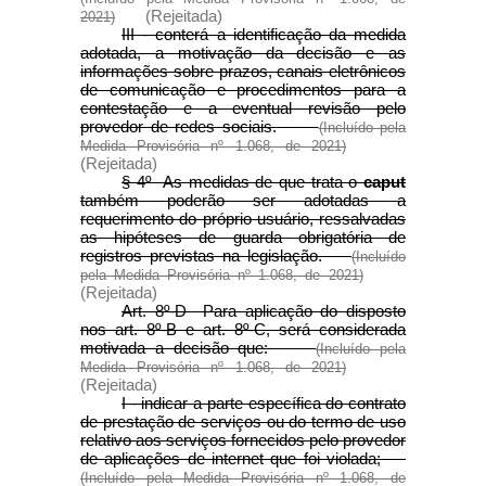
(Rejeitada)
2021)
III - conterá a identificação da medida
adotada, a motivação da decisão e as
informações sobre prazos, canais eletrônicos
de comunicação e procedimentos para a
contestação e a eventual revisão pelo
provedor de redes sociais.
(Incluído pela
Medida Provisória nº 1.068, de 2021)
(Rejeitada)
§ 4º As medidas de que trata o
caput
também poderão ser adotadas a
requerimento do próprio usuário, ressalvadas
as hipóteses de guarda obrigatória de
registros previstas na legislação.
(Incluído
pela Medida Provisória nº 1.068, de 2021)
(Rejeitada)
Art. 8º-D Para aplicação do disposto
nos art. 8º-B e art. 8º-C, será considerada
motivada a decisão que:
(Incluído pela
Medida Provisória nº 1.068, de 2021)
(Rejeitada)
I - indicar a parte específica do contrato
de prestação de serviços ou do termo de uso
relativo aos serviços fornecidos pelo provedor
de aplicações de internet que foi violada;
(Incluído pela Medida Provisória nº 1.068, de