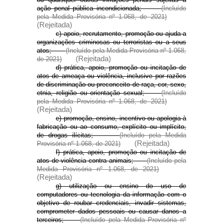
ação penal pública incondicionada;
(Incluído
pela Medida Provisória nº 1.068, de 2021)
(Rejeitada)
c) apoio, recrutamento, promoção ou ajuda a
organizações criminosas ou terroristas ou a seus
atos;
(Incluído pela Medida Provisória nº 1.068,
(Rejeitada)
de 2021)
d) prática, apoio, promoção ou incitação de
atos de ameaça ou violência, inclusive por razões
de discriminação ou preconceito de raça, cor, sexo,
etnia, religião ou orientação sexual;
(Incluído
pela Medida Provisória nº 1.068, de 2021)
(Rejeitada)
e) promoção, ensino, incentivo ou apologia à
fabricação ou ao consumo, explícito ou implícito,
de drogas ilícitas;
(Incluído pela Medida
(Rejeitada)
Provisória nº 1.068, de 2021)
f) prática, apoio, promoção ou incitação de
atos de violência contra animais;
(Incluído pela
Medida Provisória nº 1.068, de 2021)
(Rejeitada)
g) utilização ou ensino do uso de
computadores ou tecnologia da informação com o
objetivo de roubar credenciais, invadir sistemas,
comprometer dados pessoais ou causar danos a
terceiros;
(Incluído pela Medida Provisória nº