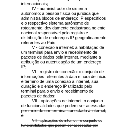
internacionais;
IV - administrador de sistema
autônomo: a pessoa física ou jurídica que
administra blocos de endereço IP específicos
e o respectivo sistema autônomo de
roteamento, devidamente cadastrada no ente
nacional responsável pelo registro e
distribuição de endereços IP geograficamente
referentes ao País;
V - conexão à internet: a habilitação de
um terminal para envio e recebimento de
pacotes de dados pela internet, mediante a
atribuição ou autenticação de um endereço
IP;
VI - registro de conexão: o conjunto de
informações referentes à data e hora de início
e término de uma conexão à internet, sua
duração e o endereço IP utilizado pelo
terminal para o envio e recebimento de
pacotes de dados;
VII - aplicações de internet: o conjunto
de funcionalidades que podem ser acessadas
por meio de um terminal conectado à internet;
e
VII - aplicações de internet - o conjunto de
funcionalidades que podem ser acessadas por