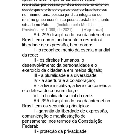
realizadas por pessoa jurídica sediada no exterior,
desde que oferte serviço ao público brasileiro ou,
no mínimo, uma pessoa jurídica integrante do
mesmo grupo econômico possua estabelecimento
situado no País.
(Incluído pela Medida
(Rejeitada)
Provisória nº 1.068, de 2021)
Art. 2º A disciplina do uso da internet no
Brasil tem como fundamento o respeito à
liberdade de expressão, bem como:
I - o reconhecimento da escala mundial
da rede;
II - os direitos humanos, o
desenvolvimento da personalidade e o
exercício da cidadania em meios digitais;
III - a pluralidade e a diversidade;
IV - a abertura e a colaboração;
V - a livre iniciativa, a livre concorrência
e a defesa do consumidor; e
VI - a finalidade social da rede.
Art. 3º
A disciplina do uso da internet no
Brasil tem os seguintes princípios:
I - garantia da liberdade de expressão,
comunicação e manifestação de
pensamento, nos termos da Constituição
Federal;
II - proteção da privacidade;