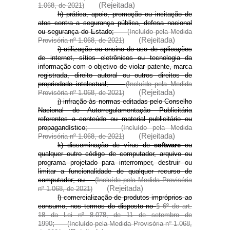
(Rejeitada)
1.068, de 2021)
h) prática, apoio, promoção ou incitação de
atos contra a segurança pública, defesa nacional
ou segurança do Estado;
(Incluído pela Medida
(Rejeitada)
Provisória nº 1.068, de 2021)
i) utilização ou ensino do uso de aplicações
de internet, sítios eletrônicos ou tecnologia da
informação com o objetivo de violar patente, marca
registrada, direito autoral ou outros direitos de
propriedade intelectual;
(Incluído pela Medida
(Rejeitada)
Provisória nº 1.068, de 2021)
j) infração às normas editadas pelo Conselho
Nacional de Autorregulamentação Publicitária
referentes a conteúdo ou material publicitário ou
propagandístico;
(Incluído pela Medida
(Rejeitada)
Provisória nº 1.068, de 2021)
k) disseminação de vírus de
software
ou
qualquer outro código de computador, arquivo ou
programa projetado para interromper, destruir ou
limitar a funcionalidade de qualquer recurso de
computador; ou
(Incluído pela Medida Provisória
(Rejeitada)
nº 1.068, de 2021)
l) comercialização de produtos impróprios ao
consumo, nos termos do disposto no
§ 6º do art.
18 da Lei nº 8.078, de 11 de setembro de
1990
;
(Incluído pela Medida Provisória nº 1.068,