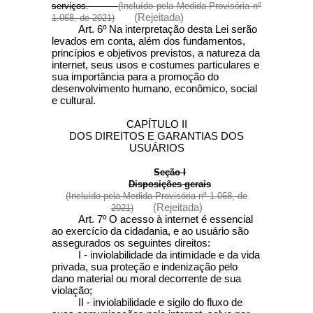
serviços.
(Incluído pela Medida Provisória nº
(Rejeitada)
1.068, de 2021)
Art. 6º Na interpretação desta Lei serão
levados em conta, além dos fundamentos,
princípios e objetivos previstos, a natureza da
internet, seus usos e costumes particulares e
sua importância para a promoção do
desenvolvimento humano, econômico, social
e cultural.
CAPÍTULO II
DOS DIREITOS E GARANTIAS DOS
USUÁRIOS
Seção I
Disposições gerais
(Incluído pela Medida Provisória nº 1.068, de
(Rejeitada)
2021)
Art. 7º O acesso à internet é essencial
ao exercício da cidadania, e ao usuário são
assegurados os seguintes direitos:
I - inviolabilidade da intimidade e da vida
privada, sua proteção e indenização pelo
dano material ou moral decorrente de sua
violação;
II - inviolabilidade e sigilo do fluxo de