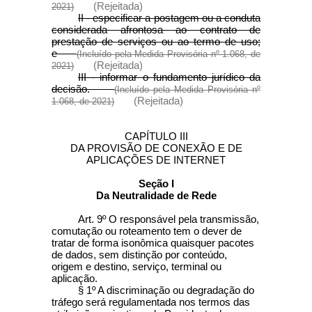
(Rejeitada)
2021)
II - especificar a postagem ou a conduta
considerada afrontosa ao contrato de
prestação de serviços ou ao termo de uso;
e
(Incluído pela Medida Provisória nº 1.068, de
(Rejeitada)
2021)
III - informar o fundamento jurídico da
decisão.
(Incluído pela Medida Provisória nº
(Rejeitada)
1.068, de 2021)
CAPÍTULO III
DA PROVISÃO DE CONEXÃO E DE
APLICAÇÕES DE INTERNET
Seção I
Da Neutralidade de Rede
Art. 9º O responsável pela transmissão,
comutação ou roteamento tem o dever de
tratar de forma isonômica quaisquer pacotes
de dados, sem distinção por conteúdo,
origem e destino, serviço, terminal ou
aplicação.
§ 1º A discriminação ou degradação do
tráfego será regulamentada nos termos das