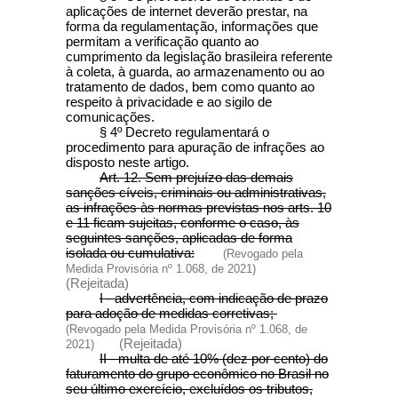
aplicações de internet deverão prestar, na
forma da regulamentação, informações que
permitam a verificação quanto ao
cumprimento da legislação brasileira referente
à coleta, à guarda, ao armazenamento ou ao
tratamento de dados, bem como quanto ao
respeito à privacidade e ao sigilo de
comunicações.
§ 4º Decreto regulamentará o
procedimento para apuração de infrações ao
disposto neste artigo.
Art. 12. Sem prejuízo das demais
sanções cíveis, criminais ou administrativas,
as infrações às normas previstas nos arts. 10
e 11 ficam sujeitas, conforme o caso, às
seguintes sanções, aplicadas de forma
isolada ou cumulativa:
(Revogado pela
Medida Provisória nº 1.068, de 2021)
(Rejeitada)
I - advertência, com indicação de prazo
para adoção de medidas corretivas;
(Revogado pela Medida Provisória nº 1.068, de
(Rejeitada)
2021)
II - multa de até 10% (dez por cento) do
faturamento do grupo econômico no Brasil no
seu último exercício, excluídos os tributos,