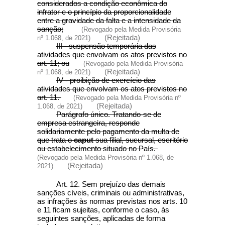
considerados a condição econômica do
infrator e o princípio da proporcionalidade
entre a gravidade da falta e a intensidade da
sanção;
(Revogado pela Medida Provisória
(Rejeitada)
nº 1.068, de 2021)
III - suspensão temporária das
atividades que envolvam os atos previstos no
art. 11; ou
(Revogado pela Medida Provisória
(Rejeitada)
nº 1.068, de 2021)
IV - proibição de exercício das
atividades que envolvam os atos previstos no
art. 11.
(Revogado pela Medida Provisória nº
(Rejeitada)
1.068, de 2021)
Parágrafo único. Tratando-se de
empresa estrangeira, responde
solidariamente pelo pagamento da multa de
que trata o
caput
sua filial, sucursal, escritório
ou estabelecimento situado no País.
(Revogado pela Medida Provisória nº 1.068, de
(Rejeitada)
2021)
Art. 12. Sem prejuízo das demais
sanções cíveis, criminais ou administrativas,
as infrações às normas previstas nos arts. 10
e 11 ficam sujeitas, conforme o caso, às
seguintes sanções, aplicadas de forma