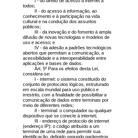
I - do direito de acesso à internet a
todos;
II - do acesso à informação, ao
conhecimento e à participação na vida
cultural e na condução dos assuntos
públicos;
III - da inovação e do fomento à ampla
difusão de novas tecnologias e modelos de
uso e acesso; e
IV - da adesão a padrões tecnológicos
abertos que permitam a comunicação, a
acessibilidade e a interoperabilidade entre
aplicações e bases de dados.
Art. 5º
Para os efeitos desta Lei,
considera-se:
I - internet: o sistema constituído do
conjunto de protocolos lógicos, estruturado
em escala mundial para uso público e
irrestrito, com a finalidade de possibilitar a
comunicação de dados entre terminais por
meio de diferentes redes;
II - terminal: o computador ou qualquer
dispositivo que se conecte à internet;
III - endereço de protocolo de internet
(endereço IP): o código atribuído a um
terminal de uma rede para permitir sua
identificação, definido segundo parâmetros