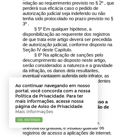
relação ao requerimento previsto no § 2º , que
perderá sua eficácia caso o pedido de
autorização judicial seja indeferido ou não
tenha sido protocolado no prazo previsto no §
3º .
§ 5º Em qualquer hipótese, a
disponibilização ao requerente dos registros
de que trata este artigo deverá ser precedida
de autorização judicial, conforme disposto na
Seção IV deste Capítulo.
§ 6º Na aplicação de sanções pelo
descumprimento ao disposto neste artigo,
serão considerados a natureza e a gravidade
da infração, os danos dela resultantes,
eventual vantagem auferida pelo infrator, as
circunstâncias agravantes, os antecedentes
Ao continuar navegando em nosso
do infrator e a reincidência.
portal, você concorda com a nossa
Política de Privacidade. Para ter
Subseção II
mais informações, acesse nossa
Da Guarda de Registros de Acesso a
página de Aviso de Privacidade.
Aplicações de Internet na Provisão de
Mais informações
Conexão
OK, ENTENDI!
Art. 14. Na provisão de conexão,
onerosa ou gratuita, é vedado guardar os
registros de acesso a aplicações de internet.