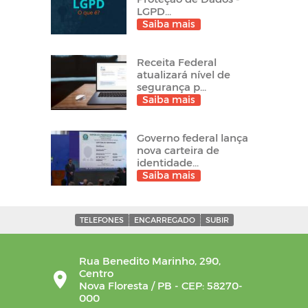
LGPD...
Saiba mais
Receita Federal
atualizará nível de
segurança p...
Saiba mais
Governo federal lança
nova carteira de
identidade...
Saiba mais
TELEFONES
ENCARREGADO
SUBIR
Rua Benedito Marinho, 290,
Centro
Nova Floresta / PB - CEP: 58270-
000