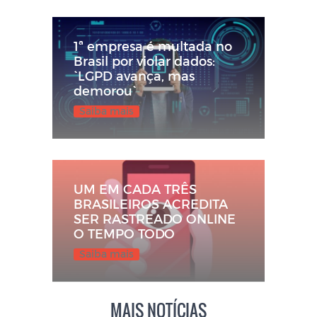
1ª empresa é multada no
Brasil por violar dados:
`LGPD avança, mas
demorou`
Saiba mais
UM EM CADA TRÊS
BRASILEIROS ACREDITA
SER RASTREADO ONLINE
O TEMPO TODO
Saiba mais
MAIS NOTÍCIAS